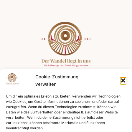
Cookie-Zustimmung
Angebote
Expertise
Kontakt
verwalten
Coaching für
Systemische
+49 176
Führungskräfte
Kompetenz
75491974
Um dir ein optimales Erlebnis zu bieten, verwenden wir Technologien
wie Cookies, um Geräteinformationen zu speichern und/oder darauf
Teamentwicklung
Resilienz fördern
zuzugreifen. Wenn du diesen Technologien zustimmst, können wir
+49 781
Daten wie das Surfverhalten oder eindeutige IDs auf dieser Website
Change und
Energetische
47443131
verarbeiten. Wenn du deine Zustimmung nicht erteilst oder
Organisationsentwicklungen
Arbeit
zurückziehst, können bestimmte Merkmale und Funktionen
beeinträchtigt werden.
info@susanne-
Coaching
Diversity