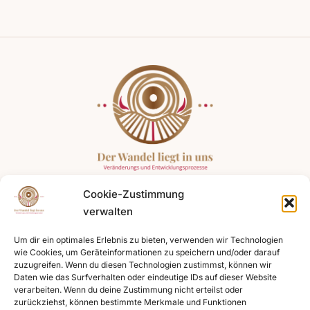
Cookie-Zustimmung
Angebote
Expertise
Kontakt
verwalten
Coaching für
Systemische
+49 176
Führungskräfte
Kompetenz
75491974
Um dir ein optimales Erlebnis zu bieten, verwenden wir Technologien
wie Cookies, um Geräteinformationen zu speichern und/oder darauf
Teamentwicklung
Resilienz fördern
zuzugreifen. Wenn du diesen Technologien zustimmst, können wir
+49 781
Daten wie das Surfverhalten oder eindeutige IDs auf dieser Website
Change und
Energetische
47443131
verarbeiten. Wenn du deine Zustimmung nicht erteilst oder
Organisationsentwicklungen
Arbeit
zurückziehst, können bestimmte Merkmale und Funktionen