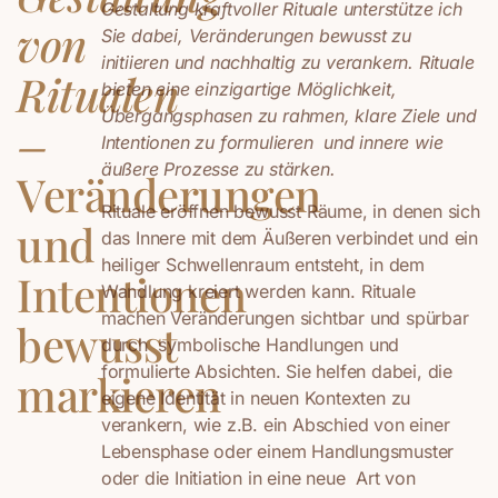
Gestaltung kraftvoller Rituale unterstütze ich
von
Sie dabei, Veränderungen bewusst zu
initiieren und nachhaltig zu verankern. Rituale
Ritualen
bieten eine einzigartige Möglichkeit,
Übergangsphasen zu rahmen, klare Ziele und
–
Intentionen zu formulieren
und innere wie
äußere Prozesse zu stärken.
Veränderungen
Rituale eröffnen bewusst Räume, in denen sich
und
das Innere mit dem Äußeren verbindet und ein
heiliger Schwellenraum entsteht, in dem
Intentionen
Wandlung kreiert werden kann. Rituale
machen Veränderungen sichtbar und spürbar
bewusst
durch
symbolische Handlungen und
formulierte Absichten. Sie helfen dabei, die
markieren
eigene Identität in neuen Kontexten zu
verankern, wie z.B. ein Abschied von einer
Lebensphase oder einem Handlungsmuster
oder die Initiation in eine neue
Art von