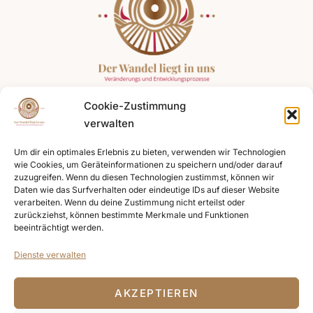
Cookie-Zustimmung
Angebote
Expertise
Kontakt
verwalten
Coaching für
Systemische
+49 176
Führungskräfte
Kompetenz
75491974
Um dir ein optimales Erlebnis zu bieten, verwenden wir Technologien
wie Cookies, um Geräteinformationen zu speichern und/oder darauf
Teamentwicklung
Resilienz fördern
zuzugreifen. Wenn du diesen Technologien zustimmst, können wir
+49 781
Daten wie das Surfverhalten oder eindeutige IDs auf dieser Website
Change und
Energetische
47443131
verarbeiten. Wenn du deine Zustimmung nicht erteilst oder
Organisationsentwicklungen
Arbeit
zurückziehst, können bestimmte Merkmale und Funktionen
beeinträchtigt werden.
info@susanne-
Coaching
Diversity
gebele.de
Dienste verwalten
Klangreise
Naturorientierte
Prozessbegleitung
8:00 Uhr -
Energiearbeit
AKZEPTIEREN
Rituale
17:00 Uhr