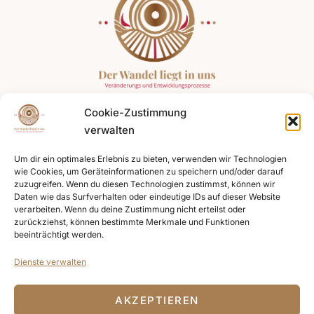
Cookie-Zustimmung
Angebote
Expertise
Kontakt
verwalten
Coaching für
Systemische
+49 176
Führungskräfte
Kompetenz
75491974
Um dir ein optimales Erlebnis zu bieten, verwenden wir Technologien
wie Cookies, um Geräteinformationen zu speichern und/oder darauf
Teamentwicklung
Resilienz fördern
zuzugreifen. Wenn du diesen Technologien zustimmst, können wir
+49 781
Daten wie das Surfverhalten oder eindeutige IDs auf dieser Website
Change und
Energetische
47443131
verarbeiten. Wenn du deine Zustimmung nicht erteilst oder
Organisationsentwicklungen
Arbeit
zurückziehst, können bestimmte Merkmale und Funktionen
beeinträchtigt werden.
info@susanne-
Coaching
Diversity
gebele.de
Dienste verwalten
Klangreise
Naturorientierte
Prozessbegleitung
8:00 Uhr -
Energiearbeit
AKZEPTIEREN
Rituale
17:00 Uhr